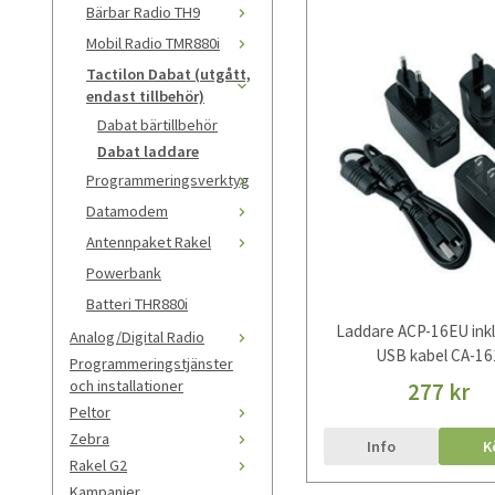
Bärbar Radio TH9
Mobil Radio TMR880i
Tactilon Dabat (utgått,
endast tillbehör)
Dabat bärtillbehör
Dabat laddare
Programmeringsverktyg
Datamodem
Antennpaket Rakel
Powerbank
Batteri THR880i
Laddare ACP-16EU inkl
Analog/Digital Radio
USB kabel CA-16
Programmeringstjänster
och installationer
277 kr
Peltor
Zebra
Info
K
Rakel G2
Kampanjer