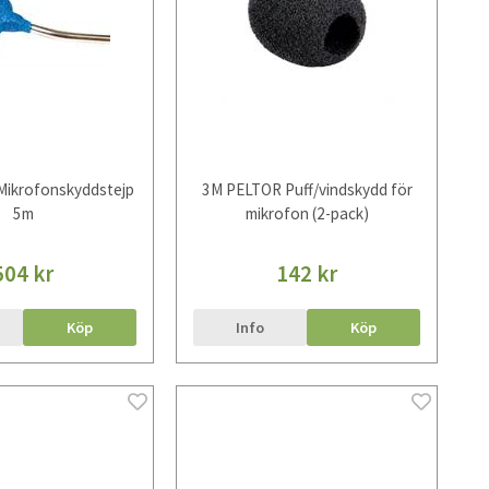
ikrofonskyddstejp
3M PELTOR Puff/vindskydd för
5m
mikrofon (2-pack)
504 kr
142 kr
Köp
Info
Köp