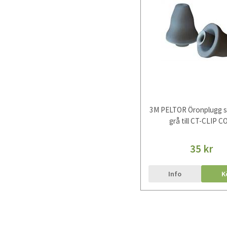
3M PELTOR Öronplugg s
grå till CT-CLIP C
35 kr
Info
K