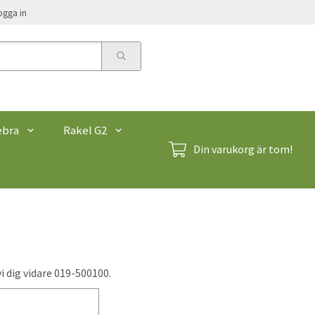
ogga in
ebra
Rakel G2
Din varukorg är tom!
vi dig vidare 019-500100.