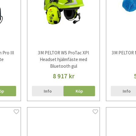
Pro III
3M PELTOR WS ProTac XPI
3M PELTOR M
te
Headset hjälmfäste med
Bluetooth gul
8 917 kr
öp
Info
Köp
Info