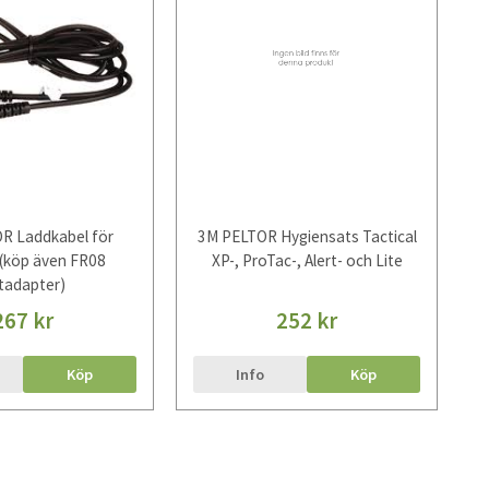
R Laddkabel för
3M PELTOR Hygiensats Tactical
(köp även FR08
XP-, ProTac-, Alert- och Lite
tadapter)
267 kr
252 kr
Köp
Info
Köp