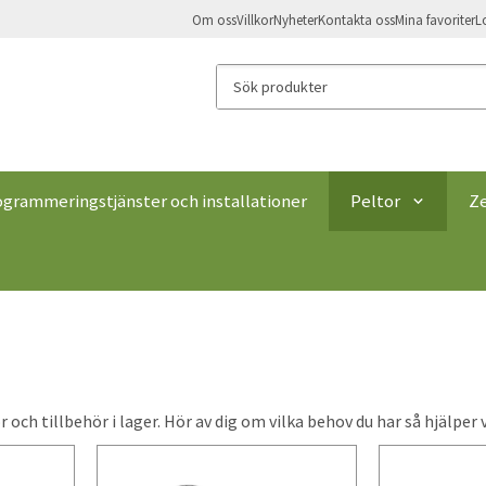
Om oss
Villkor
Nyheter
Kontakta oss
Mina favoriter
L
ogrammeringstjänster och installationer
Peltor
Z
 och tillbehör i lager. Hör av dig om vilka behov du har så hjälper 