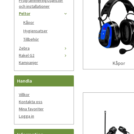
Programmeringstjänster
och installationer
Peltor
Kåpor
Hygiensatser
Tillbehör
Zebra
Rakel G2
Kampanjer
Kåpor
Handla
Villkor
Kontakta oss
Mina favoriter
Logga in