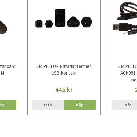
tandard
3M PELTOR Nätadapter med
3M PELTO
OM
USB-kontakt
ACK081 
nä
445 kr
öp
Info
Köp
Info