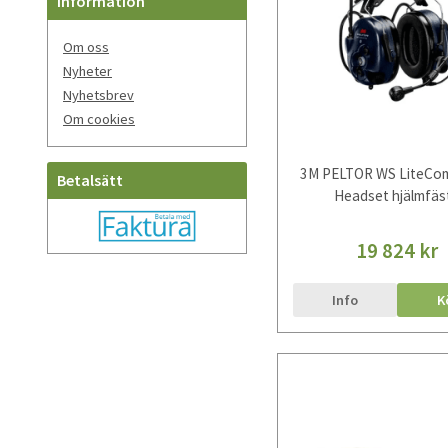
Information
Om oss
Nyheter
Nyhetsbrev
Om cookies
3M PELTOR WS LiteCom 
Betalsätt
Headset hjälmfäs
19 824 kr
Info
K