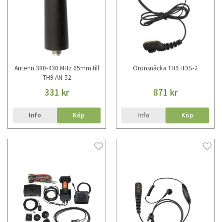
Antenn 380-430 MHz 65mm till
Öronsnäcka TH9 HDS-2
TH9 AN-52
331 kr
871 kr
Info
Köp
Info
Köp