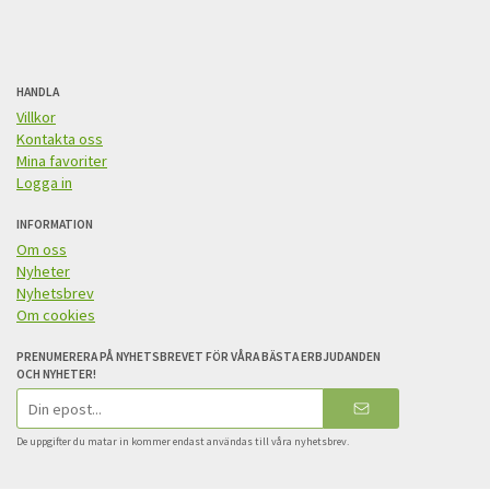
HANDLA
Villkor
Kontakta oss
Mina favoriter
Logga in
INFORMATION
Om oss
Nyheter
Nyhetsbrev
Om cookies
PRENUMERERA PÅ NYHETSBREVET FÖR VÅRA BÄSTA ERBJUDANDEN
OCH NYHETER!
E-
postadress
De uppgifter du matar in kommer endast användas till våra nyhetsbrev.