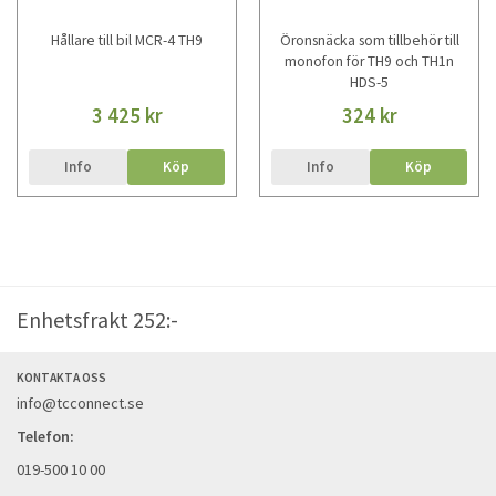
Hållare till bil MCR-4 TH9
Öronsnäcka som tillbehör till
monofon för TH9 och TH1n
HDS-5
3 425 kr
324 kr
Info
Köp
Info
Köp
Enhetsfrakt 252:-
KONTAKTA OSS
info@tcconnect.se
Telefon:
019-500 10 00