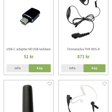
USB-C adapter till USB-laddare
Öronsnäcka TH9 HDS-8
51 kr
871 kr
Info
Köp
Info
Köp