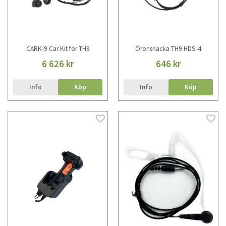
CARK-9 Car Kit för TH9
Öronsnäcka TH9 HDS-4
6 626 kr
646 kr
Info
Köp
Info
Köp