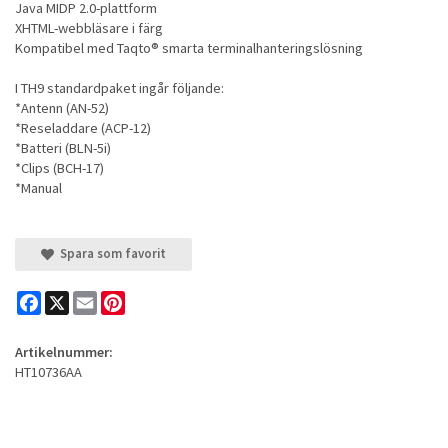
Java MIDP 2.0-plattform
XHTML-webbläsare i färg
Kompatibel med Taqto® smarta terminalhanteringslösning
I TH9 standardpaket ingår följande:
*Antenn (AN-52)
*Reseladdare (ACP-12)
*Batteri (BLN-5i)
*Clips (BCH-17)
*Manual
Spara som favorit
Facebook
X
Email
Pinterest
Artikelnummer:
HT10736AA