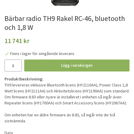
Bärbar radio TH9 Rakel RC-46, bluetooth
och 1,8 W
11 741 kr
Finns i lager för omgående leverans
Lägg i varukorgen
Produktbeskrivning:
TH9 levereras inklusive Bluetooth licens (HY2110AA), Power Class 1,8
Watt licens (HY2111AA) och Aktivitetslicens (HY2190AA) som standard.
Om firmware 8.83 eller nyare är installerat i enheten så ingår även
Repeater licens (HY1700AA) och Smart Accessory licens (HY2067AA):
Om enheten har en äldre firmware än 8.83, så ingår inte de två
sistnämnda.
Data