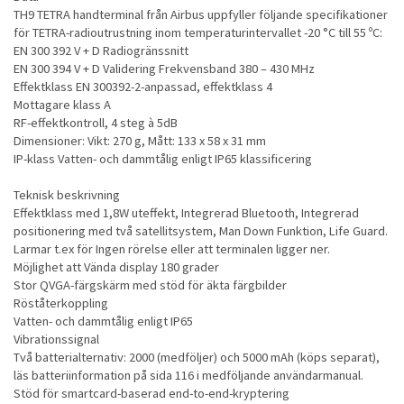
TH9 TETRA handterminal från Airbus uppfyller följande specifikationer
för TETRA-radioutrustning inom temperaturintervallet -20 °C till 55 ºC:
EN 300 392 V + D Radiogränssnitt
EN 300 394 V + D Validering Frekvensband 380 – 430 MHz
Effektklass EN 300392-2-anpassad, effektklass 4
Mottagare klass A
RF-effektkontroll, 4 steg à 5dB
Dimensioner: Vikt: 270 g, Mått: 133 x 58 x 31 mm
IP-klass Vatten- och dammtålig enligt IP65 klassificering
Teknisk beskrivning
Effektklass med 1,8W uteffekt, Integrerad Bluetooth, Integrerad
positionering med två satellitsystem, Man Down Funktion, Life Guard.
Larmar t.ex för Ingen rörelse eller att terminalen ligger ner.
Möjlighet att Vända display 180 grader
Stor QVGA-färgskärm med stöd för äkta färgbilder
Röståterkoppling
Vatten- och dammtålig enligt IP65
Vibrationssignal
Två batterialternativ: 2000 (medföljer) och 5000 mAh (köps separat),
läs batteriinformation på sida 116 i medföljande användarmanual.
Stöd för smartcard-baserad end-to-end-kryptering