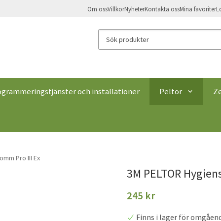
Om oss
Villkor
Nyheter
Kontakta oss
Mina favoriter
L
ogrammeringstjänster och installationer
Peltor
Z
mm Pro III Ex
3M PELTOR Hygiens
245 kr
Finns i lager för omgåen