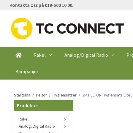
Kontakta oss på 019-500 10 00.
Rakel
Analog/Digital Radio
Pr
Kampanjer
Startsida
/
Peltor
/
Hygiensatser
/
3M PELTOR Hygiensats LiteCo
Produkter
Rakel
Analog/Digital Radio