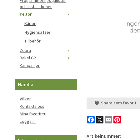
Programmeringstjänster
och installationer
Peltor
Kåpor
Hygiensatser
Tillbehör
Zebra
Rakel G2
Kampanjer
Handla
Villkor
Spara som favorit
Kontakta oss
Mina favoriter
Facebook
X
Email
Pinteres
Logga in
Artikelnummer: