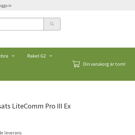
ogga in
ebra
Rakel G2
Din varukorg är tom!
ats LiteComm Pro III Ex
de leverans