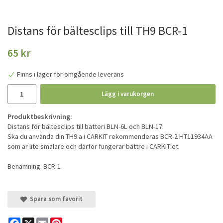
Distans för bältesclips till TH9 BCR-1
65 kr
Finns i lager för omgående leverans
Lägg i varukorgen
Produktbeskrivning:
Distans för bältesclips till batteri BLN-6L och BLN-17.
Ska du använda din TH9:a i CARKIT rekommenderas BCR-2 HT11934AA
som är lite smalare och därför fungerar bättre i CARKIT:et.
Benämning: BCR-1
Spara som favorit
Facebook
X
Email
Pinterest