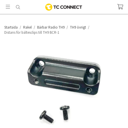
Startsida
/
Rakel
/
Bärbar Radio TH9
/
TH9 övrigt
/
Distans för bältesclips till TH9 BCR-1