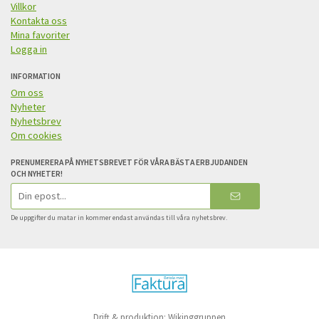
Villkor
Kontakta oss
Mina favoriter
Logga in
INFORMATION
Om oss
Nyheter
Nyhetsbrev
Om cookies
PRENUMERERA PÅ NYHETSBREVET FÖR VÅRA BÄSTA ERBJUDANDEN
OCH NYHETER!
E-
postadress
De uppgifter du matar in kommer endast användas till våra nyhetsbrev.
Drift & produktion:
Wikinggruppen