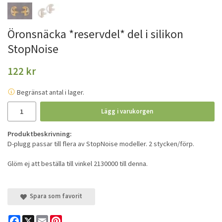
Öronsnäcka *reservdel* del i silikon
StopNoise
122 kr
Begränsat antal i lager.
Lägg i varukorgen
Produktbeskrivning:
D-plugg passar till flera av StopNoise modeller. 2 stycken/förp.
Glöm ej att beställa till vinkel 2130000 till denna.
Spara som favorit
Facebook
X
Email
Pinterest