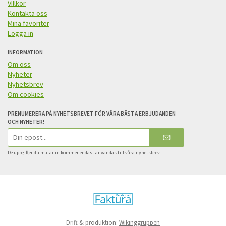
Villkor
Kontakta oss
Mina favoriter
Logga in
INFORMATION
Om oss
Nyheter
Nyhetsbrev
Om cookies
PRENUMERERA PÅ NYHETSBREVET FÖR VÅRA BÄSTA ERBJUDANDEN
OCH NYHETER!
E-
postadress
De uppgifter du matar in kommer endast användas till våra nyhetsbrev.
Drift & produktion:
Wikinggruppen