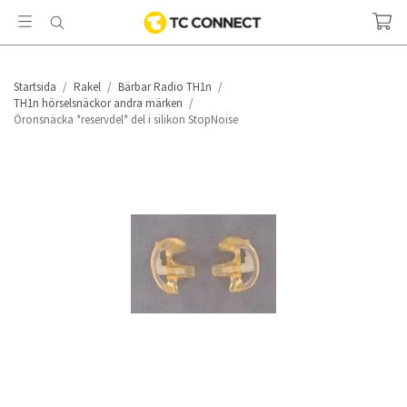
Startsida
/
Rakel
/
Bärbar Radio TH1n
/
TH1n hörselsnäckor andra märken
/
Öronsnäcka *reservdel* del i silikon StopNoise